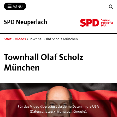
MENÜ
SPD Neuperlach
Start
›
Videos
›
Townhall Olaf Scholz München
Townhall Olaf Scholz
München
Für das Video überträgst du deine Daten in die USA
(
Datenschutzerklärung von Google
).